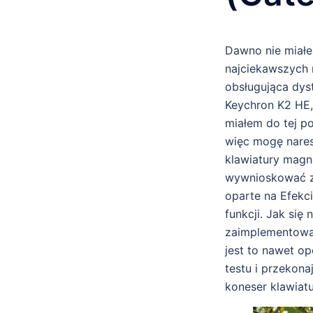
Dawno nie miałe
najciekawszych 
obsługująca dys
Keychron K2 HE, 
miałem do tej po
więc mogę naresz
klawiatury magn
wywnioskować z 
oparte na Efekc
funkcji. Jak się
zaimplementowan
jest to nawet o
testu i przekona
koneser klawiat