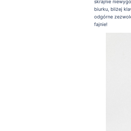
skrajnie niewyg
biurku, bliżej k
odgórne zezwole
fajnie!