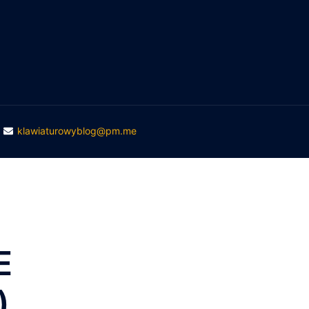
ukiwanie
klawiaturowyblog@pm.me
E
)