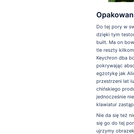
Opakowan
Do tej pory w sw
dzięki tym test
built. Ma on bow
tle reszty kilk
Keychron dba bo
pokrywając abso
egzotykę jak Al
przestrzeni lat
chińskiego prod
jednocześnie nie
klawiatur zastąp
Nie da się też n
się go do tej po
ujrzymy obrazek