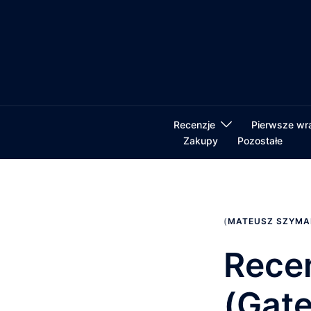
Przejdź
do
treści
Recenzje
Pierwsze wr
Zakupy
Pozostałe
(
MATEUSZ SZYMA
Rece
(Gat