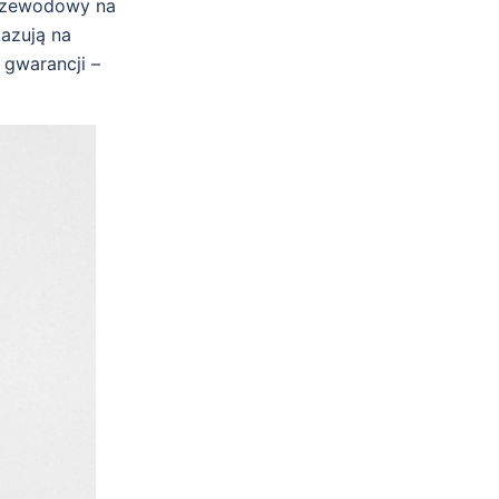
przewodowy na
kazują na
 gwarancji –