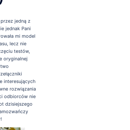
przez jedną z
ie jednak Pani
erowała mi model
su, lecz nie
częciu testów,
e oryginalnej
atwo
zełączniki
e interesujących
ewne rozwiązania
ci odbiorców nie
t dzisiejszego
o samozwańczy
!