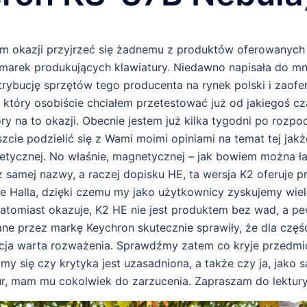
m okazji przyjrzeć się żadnemu z produktów oferowanych 
marek produkujących klawiatury. Niedawno napisała do mn
trybucję sprzętów tego producenta na rynek polski i zaof
który osobiście chciałem przetestować już od jakiegoś cza
ry na to okazji. Obecnie jestem już kilka tygodni po rozpo
cie podzielić się z Wami moimi opiniami na temat tej jakż
etycznej. No właśnie, magnetycznej – jak bowiem można ł
samej nazwy, a raczej dopisku HE, ta wersja K2 oferuje pr
ie Halla, dzięki czemu my jako użytkownicy zyskujemy wiel
 natomiast okazuje, K2 HE nie jest produktem bez wad, a p
e przez markę Keychron skutecznie sprawiły, że dla częś
pcja warta rozważenia. Sprawdźmy zatem co kryje przedmio
jmy się czy krytyka jest uzasadniona, a także czy ja, jak
ur, mam mu cokolwiek do zarzucenia. Zapraszam do lektury