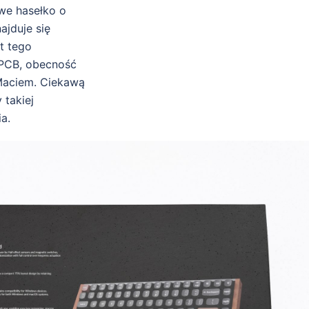
we hasełko o
ajduje się
t tego
 PCB, obecność
Maciem. Ciekawą
 takiej
a.