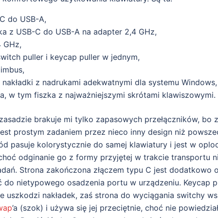
-C do USB-A,
ka z USB-C do USB-A na adapter 2,4 GHz,
4 GHz,
witch puller i keycap puller w jednym,
 imbus,
nakładki z nadrukami adekwatnymi dla systemu Windows,
ia, w tym fiszka z najważniejszymi skrótami klawiszowymi.
zasadzie brakuje mi tylko zapasowych przełączników, bo z
 jest prostym zadaniem przez nieco inny design niż powsze
d pasuje kolorystycznie do samej klawiatury i jest w oploc
 choć odginanie go z formy przyjętej w trakcie transportu n
adań. Strona zakończona złączem typu C jest dodatkowo o
 do nietypowego osadzenia portu w urządzeniu. Keycap pul
ie uszkodzi nakładek, zaś strona do wyciągania switchy w
wap
’a (szok) i używa się jej przeciętnie, choć nie powiedzi