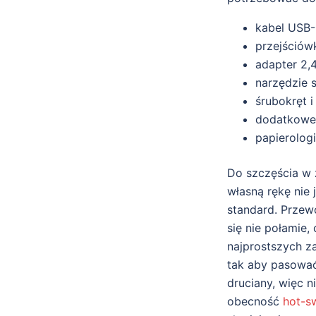
kabel USB
przejściów
adapter 2,
narzędzie s
śrubokręt i
dodatkowe 
papierolog
Do szczęścia w 
własną rękę nie
standard. Przewó
się nie połamie,
najprostszych z
tak aby pasować
druciany, więc n
obecność
hot-s