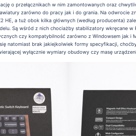
mację o przełącznikach w nim zamontowanych oraz chwytli
lawiatury zarówno do pracy jak i do grania. Na odwrocie zn
K2 HE, a tuż obok kilka głównych (według producenta) zale
elu. Są wśród z nich chociażby stabilizatory wkręcane w
ycznych czy kompatybilność zarówno z Windowsem jak i 
ię natomiast brak jakiejkolwiek formy specyfikacji, choćby
awierającej wyłącznie wymiary obudowy czy masę urządzeni