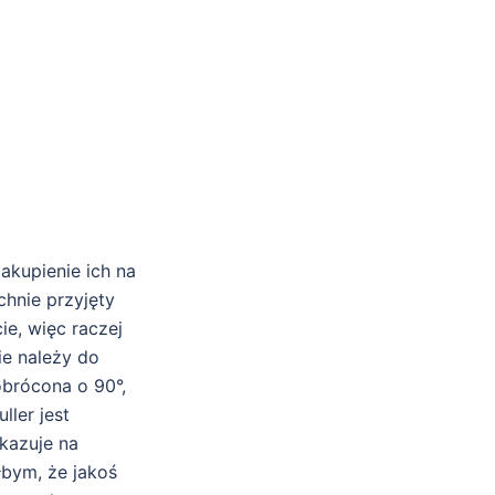
akupienie ich na
chnie przyjęty
ie, więc raczej
ie należy do
brócona o 90°,
ler jest
skazuje na
ałbym, że jakoś