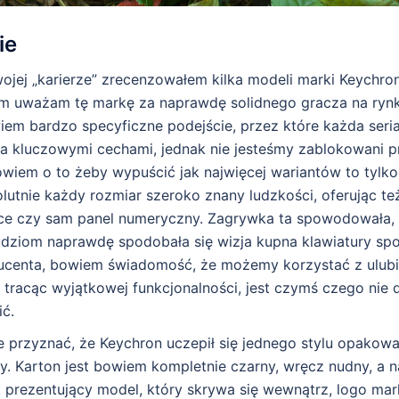
ie
ojej „karierze” zrecenzowałem kilka modeli marki Keychro
om uważam tę markę za naprawdę solidnego gracza na rynk
iem bardzo specyficzne podejście, przez które każda seria
oma kluczowymi cechami, jednak nie jesteśmy zablokowani p
wiem o to żeby wypuścić jak najwięcej wariantów to tylko
lutnie każdy rozmiar szeroko znany ludzkości, oferując te
ice czy sam panel numeryczny. Zagrywka ta spowodowała, 
 ludziom naprawdę spodobała się wizja kupna klawiatury sp
ucenta, bowiem świadomość, że możemy korzystać z ulub
 tracąc wyjątkowej funkcjonalności, jest czymś czego nie 
ić.
ie przyznać, że Keychron uczepił się jednego stylu opakowa
ry. Karton jest bowiem kompletnie czarny, wręcz nudny, a n
 prezentujący model, który skrywa się wewnątrz, logo mar