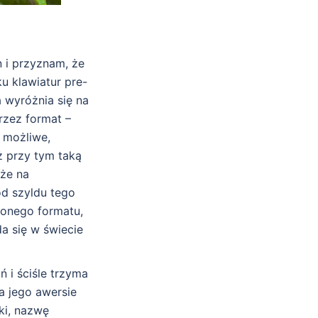
n i przyznam, że
u klawiatur pre-
 wyróżnia się na
rzez format –
 możliwe,
ż przy tym taką
że na
od szyldu tego
ionego formatu,
da się w świecie
ń i ściśle trzyma
a jego awersie
ki, nazwę