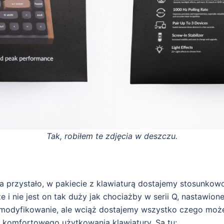
Tak, robiłem te zdjęcia w deszczu.
a przystało, w pakiecie z klawiaturą dostajemy stosunko
 i nie jest on tak duży jak chociażby w serii Q, nastawion
modyfikowanie, ale wciąż dostajemy wszystko czego może
komfortowego użytkowania klawiatury. Są tu: