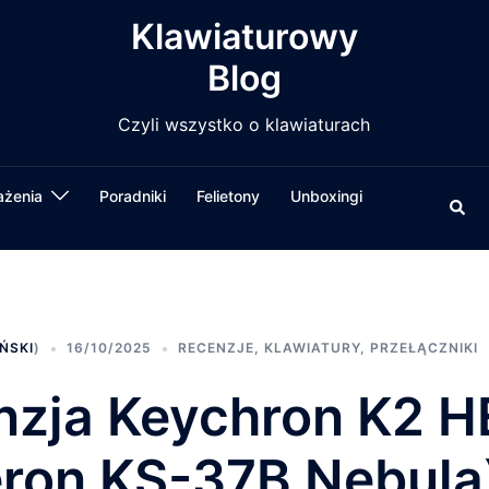
Klawiaturowy
Blog
Czyli wszystko o klawiaturach
ażenia
Poradniki
Felietony
Unboxingi
Wysz
ŃSKI
)
16/10/2025
RECENZJE
,
KLAWIATURY
,
PRZEŁĄCZNIKI
nzja Keychron K2 H
eron KS-37B Nebula