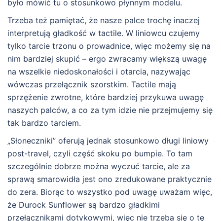
było mówić tu o stosunkowo płynnym modelu.
Trzeba też pamiętać, że nasze palce trochę inaczej
interpretują gładkość w tactile. W liniowcu czujemy
tylko tarcie trzonu o prowadnice, więc możemy się na
nim bardziej skupić – ergo zwracamy większą uwagę
na wszelkie niedoskonałości i otarcia, nazywając
wówczas przełącznik szorstkim. Tactile mają
sprzężenie zwrotne, które bardziej przykuwa uwagę
naszych palców, a co za tym idzie nie przejmujemy się
tak bardzo tarciem.
„Słoneczniki” oferują jednak stosunkowo długi liniowy
post-travel, czyli część skoku po bumpie. To tam
szczególnie dobrze można wyczuć tarcie, ale za
sprawą smarowidła jest ono zredukowane praktycznie
do zera. Biorąc to wszystko pod uwagę uważam więc,
że Durock Sunflower są bardzo gładkimi
przełącznikami dotykowymi, więc nie trzeba się o tę