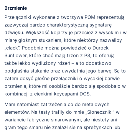
Brzmienie
Przełączniki wykonane z tworzywa POM reprezentują
zazwyczaj bardzo charakterystyczną sygnaturę
dźwięku. Większość kojarzy je przecież z wysokim i w
miarę głośnym stukaniem, które niektórzy nazwaliby
„clack”. Podobnie można powiedzieć o Durock
Sunflower, które choć mają trzon z P3, to oferują
także lekko wydłużony rdzeń – a to dodatkowo
podgłaśnia stukanie oraz uwydatnia jego barwę. Są to
zatem dosyć głośne przełączniki o wysokiej barwie
brzmienia, które mi osobiście bardzo się spodobało w
kombinacji z cienkimi keycapami DCS.
Mam natomiast zatrzeżenia co do metalowych
elementów. Na testy trafiły do mnie „Słoneczniki” w
wariancie fabryczne smarowanym, ale niestety ani
gram tego smaru nie znalazł się na sprężynkach lub