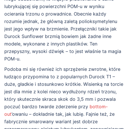
lubrykującej się powierzchni POM-u w wyniku
ocierania trzonu o prowadnice. Obecnie każdy
rozumie jednak, że główną zaletą polioksymetylenu
jest jego wpływ na brzmienie. Przełączniki takie jak
Durock Sunflower brzmią bowiem jak żadne inne
modele, wykonane z innych plastików. Ten
przepyszny, wysoki dźwięk – to jest właśnie ta magia
POM-u.
Podoba mi się również ich sprzężenie zwrotne, które
łudząco przypomina to z popularnych Durock T1 –
duże, gładkie i stosunkowo krótkie. Wisienką na torcie
jest dla mnie z kolei nieco wydłużony rdzeń trzonu,
który skutecznie skraca skok do 3,5 mm i pozwala
poczuć bardzo twarde zderzenie przy
bottom-
out
’owaniu – dokładnie tak, jak lubię. Fajnie też, że
fabrycznie smarowany wariant jest dobrze
przesmarowany oleistym lubrykantem, zapewniającym