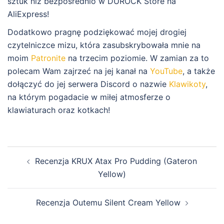
sztuk niż bezpośrednio w DUROCK Store na
AliExpress!
Dodatkowo pragnę podziękować mojej drogiej
czytelniczce mizu, która zasubskrybowała mnie na
moim
Patronite
na trzecim poziomie. W zamian za to
polecam Wam zajrzeć na jej kanał na
YouTube
, a także
dołączyć do jej serwera Discord o nazwie
Klawikoty
,
na którym pogadacie w miłej atmosferze o
klawiaturach oraz kotkach!
Zobacz
Recenzja KRUX Atax Pro Pudding (Gateron
wpisy
Yellow)
Recenzja Outemu Silent Cream Yellow