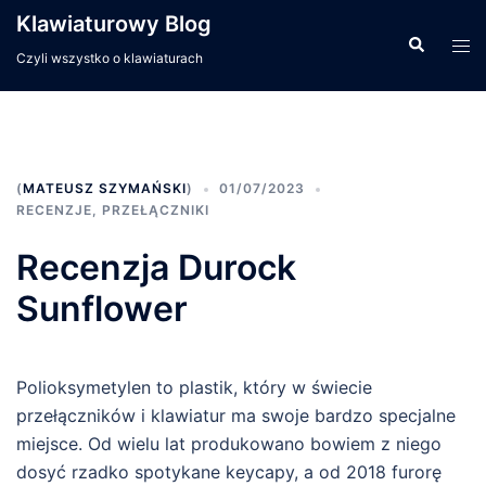
Przejdź
Klawiaturowy Blog
do
Wyszukiwa
Men
Czyli wszystko o klawiaturach
treści
prze
(
MATEUSZ SZYMAŃSKI
)
01/07/2023
RECENZJE
,
PRZEŁĄCZNIKI
Recenzja Durock
Sunflower
Polioksymetylen to plastik, który w świecie
przełączników i klawiatur ma swoje bardzo specjalne
miejsce. Od wielu lat produkowano bowiem z niego
dosyć rzadko spotykane keycapy, a od 2018 furorę