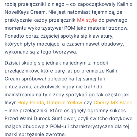
robią przełączniki z niego – co zapoczątkowały Kailh x
NovelKeys Cream. Nie jest natomiast tajemnicą, że
praktycznie każdy przełącznik
MX style
do pewnego
momentu wykorzystywał POM jako materiał trzonów.
Ponadto coraz częściej spotyka się klawiatury,
których płyty mocujące, a czasem nawet obudowy,
wykonane są z tego tworzywa.
Dzisiaj skupię się jednak na jednym z modeli
przełączników, które parę lat po premierze Kailh
Cream spróbował polecieć na tej samej fali
entuzjazmu, aczkolwiek nigdy nie trafił do
mainstreamu na tyle żeby spotykać go tak często jak
Invyr
Holy Panda
,
Gateron Yellow
czy
Cherry MX Black
– inne przełączniki, które osiągnęły ogromny sukces.
Przed Wami Durock Sunflower, czyli switche dotykowe
mające obudowę z POM-u i charakterystyczne dla tej
marki sprzężenie zwrotne.