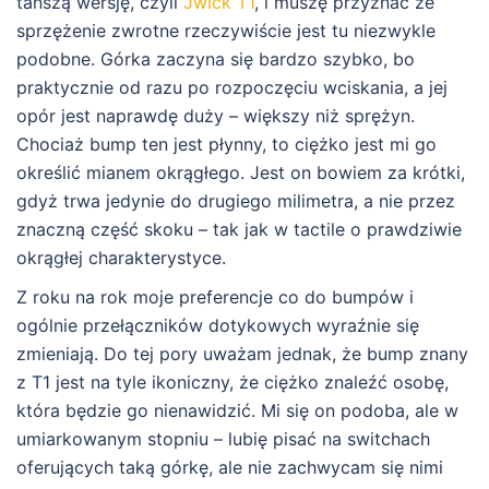
tańszą wersję, czyli
Jwick T1
, i muszę przyznać że
sprzężenie zwrotne rzeczywiście jest tu niezwykle
podobne. Górka zaczyna się bardzo szybko, bo
praktycznie od razu po rozpoczęciu wciskania, a jej
opór jest naprawdę duży – większy niż sprężyn.
Chociaż bump ten jest płynny, to ciężko jest mi go
określić mianem okrągłego. Jest on bowiem za krótki,
gdyż trwa jedynie do drugiego milimetra, a nie przez
znaczną część skoku – tak jak w tactile o prawdziwie
okrągłej charakterystyce.
Z roku na rok moje preferencje co do bumpów i
ogólnie przełączników dotykowych wyraźnie się
zmieniają. Do tej pory uważam jednak, że bump znany
z T1 jest na tyle ikoniczny, że ciężko znaleźć osobę,
która będzie go nienawidzić. Mi się on podoba, ale w
umiarkowanym stopniu – lubię pisać na switchach
oferujących taką górkę, ale nie zachwycam się nimi