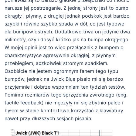
ponieważ są to bardzo gładkie przełączniki co mocno
narusza jej postrzeganie. Z jednej strony jest to bump
okrągły i płynny, z drugiej jednak podskok jest bardzo
szybki i równie szybko spada w dół, co jest typowe
dla bumpów ostrych. Dodatkowo trwa on jedynie dwa
milimetry, czyli dosyć krótko jak na bumpa okrągłego.
W mojej opinii jest to więc przełącznik z bumpem o
charakterystyce agresywnie okrągłej, z płynnym
przebiegiem, aczkolwiek stromym spadkiem.
Osobiście nie jestem ogromnym fanem tego typu
bumpów, jednak na Jwick Blue pisało mi się bardzo
przyjemnie i dobrze wspomniam ten tydzień testów.
Pomimo rozmiarów tego sprzężenia zwrotnego (eng.
tactile feedback) nie męczyły mi się zbytnio palce i
byłem w stanie komfortowo korzystać z klawiatury
nawet przy dłuższych sesjach pisania.