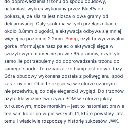
do doprowadzenia trzonu do spodu obudowy,
natomiast wykres wykonany przez BluePylon
pokazuje, że siła ta jest niższa o dwa gramy od
deklarowanej. Cały skok ma w tych przełącznikach
około 3.8mm długości, a aktywacja odbywa się mniej
więcej na poziomie 2.2mm.
Bump
, czyli ta wyczuwalna
górka informująca nasz palec o aktywacji sięga w
szczytowym momencie prawie 65 gramów, czyli tyle
samo ile potrzebujemy do doprowadzenia trzonu do
samego spodu. To oznacza, że bump jest dosyć duży.
Góra obudowy wykonana została z poliwęglanu, spód
zaś z nylonu. Obie te części są w kolorze czarnym i
nie prześwitują, co daje elegancki wygląd. Do trzonów
użyto klasycznie tworzywa POM w kolorze jakby
turkusowym, może morskim – jest to natomiast prawie
ten sam kolor co w pierwszych T1, które powstały lata
temu i właściwie rozpoczęły historię sukcesów JWK.