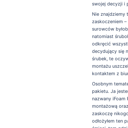
swojej decyzji i
Nie znajdziemy t
zaskoczeniem – 
surowców byłoby
natomiast śrubo
odkręcić wszystk
decydujący się 
śrubek, te oczyw
montażu uszczel
kontaktem z biu
Osobnym tematem
pakietu. Ja jes
nazwany iFoam P
montażową oraz 
zaskoczę nikogo
odłożyłem ten pa