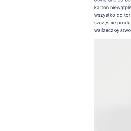
karton niewątpli
wszystko do torb
szczęście produc
walizeczkę stwor