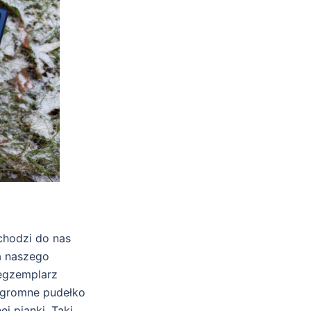
chodzi do nas
a naszego
 egzemplarz
ogromne pudełko
 pianki. Taki