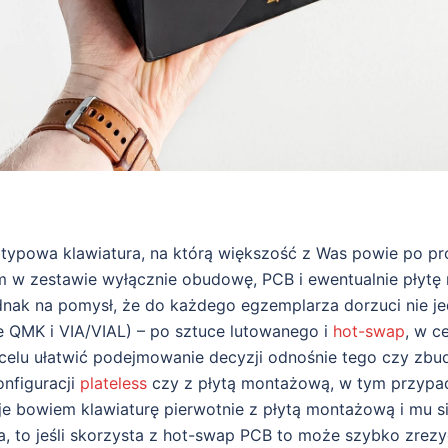
 typowa klawiatura, na którą większość z Was powie po pr
 w zestawie wyłącznie obudowę, PCB i ewentualnie płytę
dnak na pomysł, że do każdego egzemplarza dorzuci nie j
e QMK i VIA/VIAL) – po sztuce lutowanego i
hot-swap
, w c
elu ułatwić podejmowanie decyzji odnośnie tego czy zbu
nfiguracji
plateless
czy z płytą montażową, w tym przypa
uje bowiem klawiaturę pierwotnie z płytą montażową i mu s
ja, to jeśli skorzysta z hot-swap PCB to może szybko zre