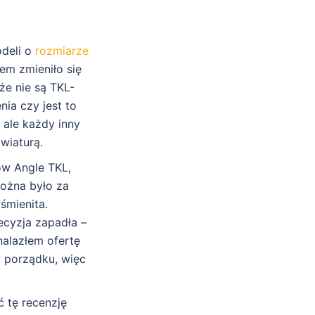
odeli o
rozmiarze
em zmieniło się
 że nie są TKL-
nia czy jest to
 ale każdy inny
wiaturą.
ów Angle TKL,
ożna było za
śmienita.
ecyzja zapadła –
nalazłem ofertę
w porządku, więc
 tę recenzję