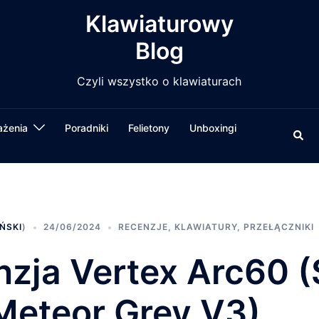
Klawiaturowy
Blog
Czyli wszystko o klawiaturach
ażenia
Poradniki
Felietony
Unboxingi
Wysz
ŃSKI
)
24/06/2024
RECENZJE
,
KLAWIATURY
,
PRZEŁĄCZNIKI
zja Vertex Arc60 (
Meteor Grey V3)