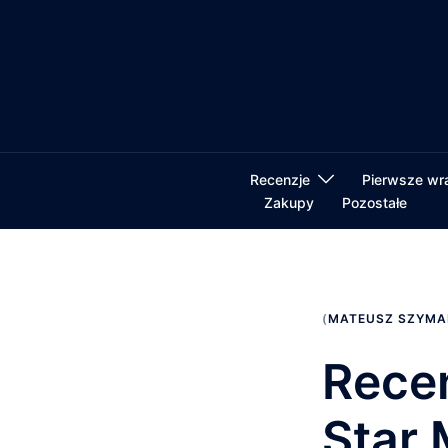
Przejdź
do
treści
Recenzje
Pierwsze wr
Zakupy
Pozostałe
(
MATEUSZ SZYMA
Recen
Star 