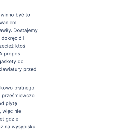
owinno być to
owaniem
awiły. Dostajemy
dokręcić i
zecież ktoś
 A propos
 gaskety do
lawiatury przed
atkowo płatnego
ał prześmiewczo
d płytę
 więc nie
et gdzie
już na wysypisku