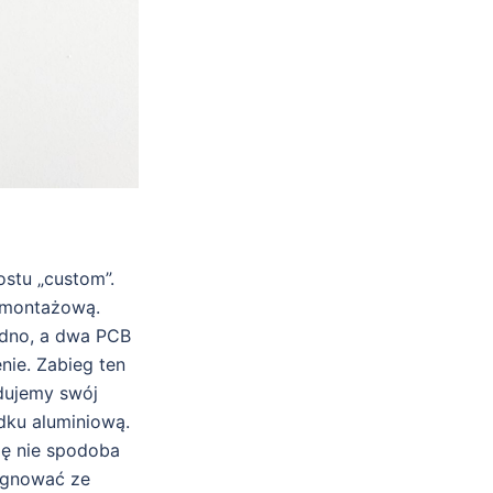
ostu „custom”.
 montażową.
edno, a dwa PCB
enie. Zabieg ten
dujemy swój
dku aluminiową.
ię nie spodoba
zygnować ze