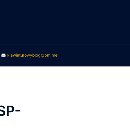
ukiwanie
klawiaturowyblog@pm.me
SP-