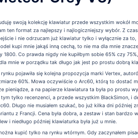
duję swoją kolekcję klawiatur przede wszystkim wokół m
m ten format za najlepszy i najlogiczniejszy wybór. Z czas
jście i nie odrzucam już klawiatur tylko i wyłącznie za to,
odel kupi mnie jakąś inną cechą, to nie ma dla mnie znacze
czy 1800. Co prawda nigdy nie kupiłbym sobie 65% czy 75%,
 dla mnie w porządku tak długo jak jest po prostu dobrą kla
rynku pojawiła się kolejna propozycja marki Vertex, autor
miarze 60%. Mowa oczywiście o Arc60, którą to dostać m
 pieniądze, a na papierze klawiatura ta była po prostu wy
 tym tylko recenzenci, a przede wszystkim BlackSimon, i d
c60. Długo nie musiałem szukać, bo już kilka dni później z
iantu z Francji. Cena była dobra, a zestaw i stan bardzo 
w i niedługo później klawiaturka była już u mnie.
ożna kupić tylko na rynku wtórnym. Gdy zaczynałem pisać