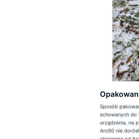
Opakowan
Sposób pakowani
schowanych do t
urządzenia, na 
Arc60 nie dorós
otwierane od bo