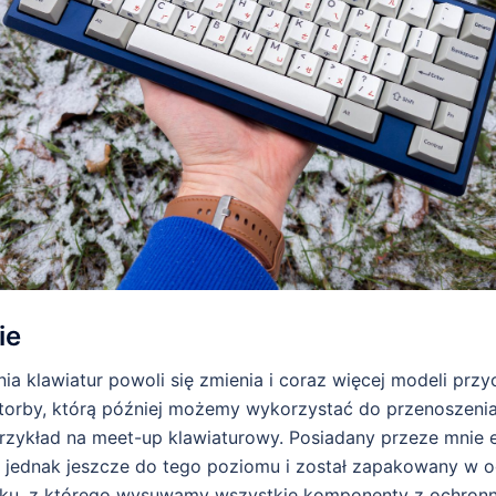
ie
a klawiatur powoli się zmienia i coraz więcej modeli przy
orby, którą później możemy wykorzystać do przenoszeni
przykład na meet-up klawiaturowy. Posiadany przeze mnie
ł jednak jeszcze do tego poziomu i został zapakowany w 
ku, z którego wysuwamy wszystkie komponenty z ochronnej