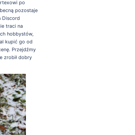
ertexowi po
obecną pozostaje
h Discord
e traci na
ych hobbystów,
al kupić go od
cenę. Przejdźmy
e zrobił dobry