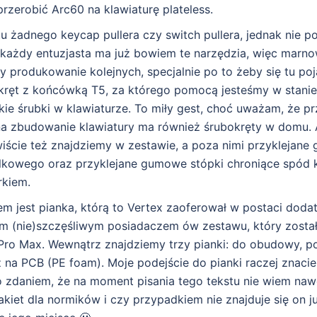
 przerobić Arc60 na klawiaturę plateless.
u żadnego keycap pullera czy switch pullera, jednak nie p
każdy entuzjasta ma już bowiem te narzędzia, więc marn
 produkowanie kolejnych, specjalnie po to żeby się tu poj
kręt z końcówką T5, za którego pomocą jesteśmy w stanie 
ie śrubki w klawiaturze. To miły gest, choć uważam, że pr
na zbudowanie klawiatury ma również śrubokręty w domu.
iście też znajdziemy w zestawie, a poza nimi przyklejane
kowego oraz przyklejane gumowe stópki chroniące spód k
rkiem.
 jest pianka, którą to Vertex zaoferował w postaci dod
tem (nie)szczęśliwym posiadaczem ów zestawu, który zost
ro Max. Wewnątrz znajdziemy trzy pianki: do obudowy, po
na PCB (PE foam). Moje podejście do pianki raczej znacie,
 zdaniem, że na moment pisania tego tekstu nie wiem naw
kiet dla normików i czy przypadkiem nie znajduje się on 