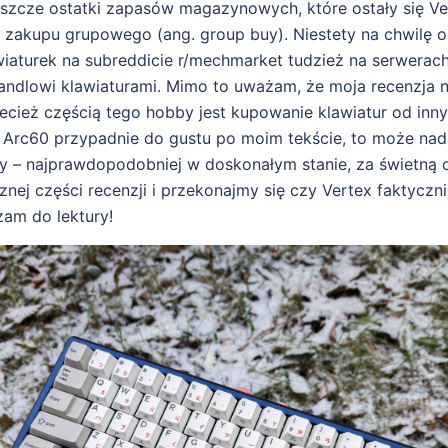
eszcze ostatki zapasów magazynowych, które ostały się V
ie zakupu grupowego (ang. group buy). Niestety na chwilę 
wiaturek na subreddicie r/mechmarket tudzież na serwerac
ndlowi klawiaturami. Mimo to uważam, że moja recenzja ni
zecież częścią tego hobby jest kupowanie klawiatur od inn
ś Arc60 przypadnie do gustu po moim tekście, to może nad
ty – najprawdopodobniej w doskonałym stanie, za świetną 
nej części recenzji i przekonajmy się czy Vertex faktyczni
zam do lektury!