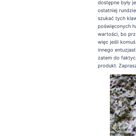
dostępne były j
ostatniej rundz
szukać tych kla
poświęconych ha
wartości, bo pr
więc jeśli komu
innego entuzjas
zatem do faktycz
produkt. Zapras