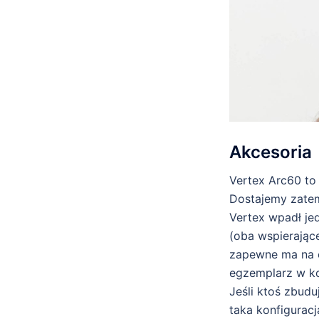
Akcesoria
Vertex Arc60 to
Dostajemy zatem
Vertex wpadł je
(oba wspierając
zapewne ma na c
egzemplarz w ko
Jeśli ktoś zbud
taka konfigurac