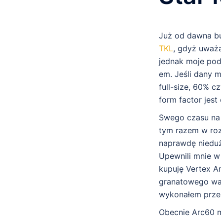
Już od dawna bu
TKL
, gdyż uważa
jednak moje pode
em. Jeśli dany m
full-size, 60% 
form factor jest
Swego czasu na 
tym razem w roz
naprawdę nieduże
Upewnili mnie w
kupuję Vertex Ar
granatowego war
wykonałem przele
Obecnie Arc60 m