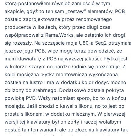
którą postanowiłem również zamieścić w tym
akapicie, gdyż to ten sam „zestaw” elementów. PCB
zostało zaprojektowane przez renomowanego
producenta wilba.tech, który przez długi czas
współpracował z Rama.Works, ale ostatnio ich drogi
się rozeszły. Na szczęście moja U80-a Seq2 otrzymała
jeszcze jego PCB, więc mogę teraz powiedzieć, że
mam klawiaturę z PCB najwyższej jakości. Płytka jest
w kolorze szarym co bardzo ładnie się prezentuje. Z
kolei mosiężna płytka montownicza wykończona
została na lustro i ma w dodatku kolor dosyć mocno
zbliżony do srebrnego. Dodatkowo została pokryta
powłoką PVD. Waży natomiast sporo, bo to w końcu
mosiądz. Jeśli chodzi o kawał silikonu, no to jest po
prostu silikonem, w dodatku mlecznym. W pierwszej
wersji tej klawiatury był on żółty i raczej wolałbym
dostać tamten wariant, ale po złożeniu klawiatury tak