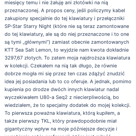
miesięcy temu i nie żałuję ani złotówki na nią
przeznaczonej. A propos ceny, jeśli policzymy kabel
zakupiony specjalnie do tej klawiatury i przełączniki
SP-Star Starry Night (które nie są teraz zamontowane
do tej klawiatury, ale są do niej przeznaczone i to one
są tymi „głównymi”) zamiast obecnie zamontowanych
KTT Sea Salt Lemon, to wyjdzie nam kwota dokładnie
3297,67 złotych. To zatem moja najdroższa klawiatura
w kolekcji. Czekałem na nią tak długo, że równie
dobrze mogła mi się przez ten czas zdążyć znudzić
idea jej posiadania lub to co oferuje. A jednak, pomimo
kupienia po drodze dwóch innych klawiatur nadal
wyczekiwałem U80-a Seq2 z niecierpliwością, bo
wiedziałem, że to specjalny dodatek do mojej kolekcji.
To pierwsza poważna klawiatura, którą kupiłem, a
także pierwszy TKL, który prawdopodobnie miał
gigantyczny wpływ na moje późniejsze decyzje i