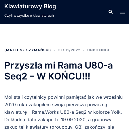
Przejdź
Klawiaturowy Blog
do
Wyszukiwa
Men
Czyli wszystko o klawiaturach
treści
prze
(
MATEUSZ SZYMAŃSKI
)
31/01/2022
UNBOXINGI
Przyszła mi Rama U80-a
Seq2 – W KOŃCU!!!
Moi stali czytelnicy powinni pamiętać jak we wrześniu
2020 roku zakupiłem swoją pierwszą poważną
klawiaturę – Rama.Works U80-a Seq2 w kolorze Yolk.
Dokładna data zakupu to 19.09.2020, a grupowy
zakup tej klawiatury (groupbuy, GB) zakończył się