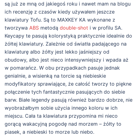
są już ze mną od jakiegoś roku i nawet mam na blogu
ich recenzję z czasów kiedy używałem jeszcze
klawiatury Tofu. Są to MAXKEY KA wykonane z
tworzywa
ABS
metodą
double-shot
i w profilu SA.
Keycapy te pasują kolorystyką praktycznie idealnie do
żółtej klawiatury. Zależnie od światła padającego na
klawiaturę albo żółty jest lekko jaśniejszy od
obudowy, albo jest nieco intensywniejszy i wpada aż
w pomarańcz. W obu przypadkach pasuje jednak
genialnie, a wisienką na torcie są niebieskie
modyfikatory sprawiające, że całość tworzy to piękne
połączenie tych fantastycznie pasujących do siebie
barw. Białe legendy pasują również bardzo dobrze, nie
wyobrażałbym sobie użycia innego koloru w ich
miejscu. Cała ta klawiatura przypomina mi nieco
gorącą wakacyjną pogodę nad morzem – żółty to
piasek, a niebieski to morze lub niebo.