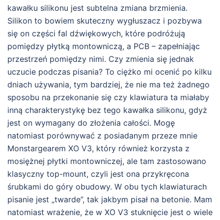
kawałku silikonu jest subtelna zmiana brzmienia.
Silikon to bowiem skuteczny wygłuszacz i pozbywa
się on części fal dźwiękowych, które podróżują
pomiędzy płytką montowniczą, a PCB – zapełniając
przestrzeń pomiędzy nimi. Czy zmienia się jednak
uczucie podczas pisania? To ciężko mi ocenić po kilku
dniach używania, tym bardziej, że nie ma też żadnego
sposobu na przekonanie się czy klawiatura ta miałaby
inną charakterystykę bez tego kawałka silikonu, gdyż
jest on wymagany do złożenia całości. Mogę
natomiast porównywać z posiadanym przeze mnie
Monstargearem XO V3, który również korzysta z
mosiężnej płytki montowniczej, ale tam zastosowano
klasyczny top-mount, czyli jest ona przykręcona
śrubkami do góry obudowy. W obu tych klawiaturach
pisanie jest „twarde”, tak jakbym pisał na betonie. Mam
natomiast wrażenie, że w XO V3 stuknięcie jest o wiele