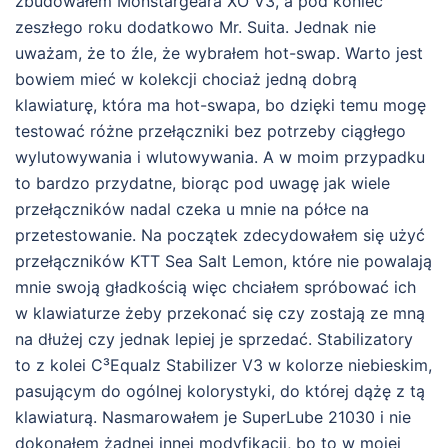
zbudowałem Monstargeara XO V3, a pod koniec
zeszłego roku dodatkowo Mr. Suita. Jednak nie
uważam, że to źle, że wybrałem hot-swap. Warto jest
bowiem mieć w kolekcji chociaż jedną dobrą
klawiaturę, która ma hot-swapa, bo dzięki temu mogę
testować różne przełączniki bez potrzeby ciągłego
wylutowywania i wlutowywania. A w moim przypadku
to bardzo przydatne, biorąc pod uwagę jak wiele
przełączników nadal czeka u mnie na półce na
przetestowanie. Na początek zdecydowałem się użyć
przełączników KTT Sea Salt Lemon, które nie powalają
mnie swoją gładkością więc chciałem spróbować ich
w klawiaturze żeby przekonać się czy zostają ze mną
na dłużej czy jednak lepiej je sprzedać. Stabilizatory
to z kolei C³Equalz Stabilizer V3 w kolorze niebieskim,
pasującym do ogólnej kolorystyki, do której dążę z tą
klawiaturą. Nasmarowałem je SuperLube 21030 i nie
dokonałem żadnej innej modyfikacji, bo to w mojej