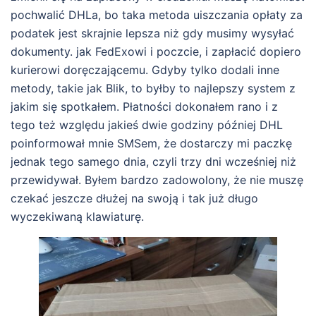
pochwalić DHLa, bo taka metoda uiszczania opłaty za
podatek jest skrajnie lepsza niż gdy musimy wysyłać
dokumenty. jak FedExowi i poczcie, i zapłacić dopiero
kurierowi doręczającemu. Gdyby tylko dodali inne
metody, takie jak Blik, to byłby to najlepszy system z
jakim się spotkałem. Płatności dokonałem rano i z
tego też względu jakieś dwie godziny później DHL
poinformował mnie SMSem, że dostarczy mi paczkę
jednak tego samego dnia, czyli trzy dni wcześniej niż
przewidywał. Byłem bardzo zadowolony, że nie muszę
czekać jeszcze dłużej na swoją i tak już długo
wyczekiwaną klawiaturę.