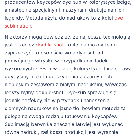
producentów keycapów dye-sub w kolorystyce beige,
a następnie specjalnymi maszynami drukuje na nich
legendy. Metoda użyta do nadruków to z kolei
dye-
sublimation
.
Niektórzy mogą powiedzieć, że najlepszą technologią
jest przecież
double-shot
i o ile nie można temu
zaprzeczyć, to osobiście wolę dye-sub od
podwójnego wtrysku w przypadku nakładek
wykonanych z PBT i w bladej kolorystyce. Inna sprawa
gdybyśmy mieli tu do czynienia z czarnym lub
niebieskim zestawem z białymi nadrukami, wówczas
lepszy byłby double-shot. Dye-sub sprawuje się
jednak perfekcyjnie w przypadku nanoszenia
ciemnych nadruków na jasne tło, bowiem metoda ta
polega na swego rodzaju tatuowaniu keycapów.
Sublimacją barwnika znacznie łatwiej jest wykonać
równe nadruki, zaś koszt produkcji jest wyraźnie