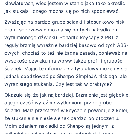
klawiaturach, więc jestem w stanie jako tako określić
jak stukają i czego można się po nich spodziewać.
Zważając na bardzo grube ścianki i stosunkowo niski
profil, spodziewać można się po tych nakładkach
wytłumionego dźwięku. Ponadto keycapy z PBT z
reguły brzmią wyraźnie bardziej basowo od tych ABS-
owych, chociaż to też nie żadna zasada, ponieważ na
wysokość dźwięku ma wpływ także profil i grubość
ścianek. Mając te informacje z tyłu głowy możemy się
jednak spodziewać po Shenpo SimpleJA niskiego, ale
wyrazistego stukania. Czy jest tak w praktyce?
Okazuje się, że jak najbardziej. Brzmienie jest głębokie,
a jego część wyraźnie wytłumiona przez grube
ścianki. Mała przestrzeń w keycapie powoduje z kolei,
że stukanie nie niesie się tak bardzo po otoczeniu.
Moim zdaniem nakładki od Shenpo są jednymi z
najlepiej brzmiących na rynku, natomiast trzeba