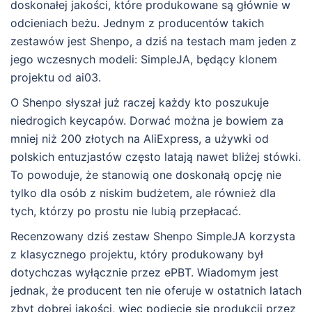
doskonałej jakości, które produkowane są głównie w
odcieniach beżu. Jednym z producentów takich
zestawów jest Shenpo, a dziś na testach mam jeden z
jego wczesnych modeli: SimpleJA, będący klonem
projektu od ai03.
O Shenpo słyszał już raczej każdy kto poszukuje
niedrogich keycapów. Dorwać można je bowiem za
mniej niż 200 złotych na AliExpress, a używki od
polskich entuzjastów często latają nawet bliżej stówki.
To powoduje, że stanowią one doskonałą opcję nie
tylko dla osób z niskim budżetem, ale również dla
tych, którzy po prostu nie lubią przepłacać.
Recenzowany dziś zestaw Shenpo SimpleJA korzysta
z klasycznego projektu, który produkowany był
dotychczas wyłącznie przez ePBT. Wiadomym jest
jednak, że producent ten nie oferuje w ostatnich latach
zbyt dobrej jakości, więc podjęcie się produkcji przez