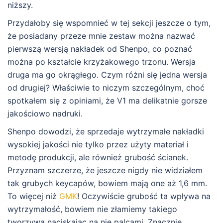
niższy.
Przydałoby się wspomnieć w tej sekcji jeszcze o tym,
że posiadany przeze mnie zestaw można nazwać
pierwszą wersją nakładek od Shenpo, co poznać
można po kształcie krzyżakowego trzonu. Wersja
druga ma go okrągłego. Czym różni się jedna wersja
od drugiej? Właściwie to niczym szczególnym, choć
spotkałem się z opiniami, że V1 ma delikatnie gorsze
jakościowo nadruki.
Shenpo dowodzi, że sprzedaje wytrzymałe nakładki
wysokiej jakości nie tylko przez użyty materiał i
metodę produkcji, ale również grubość ścianek.
Przyznam szczerze, że jeszcze nigdy nie widziałem
tak grubych keycapów, bowiem mają one aż 1,6 mm.
To więcej niż
GMK
! Oczywiście grubość ta wpływa na
wytrzymałość, bowiem nie złamiemy takiego
tworzywa naciskając na nie palcami. Znacznie