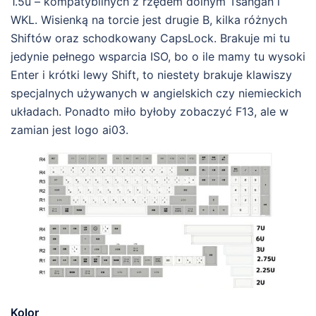
1.5u – kompatybilnych z rzędem dolnym Tsangan i
WKL. Wisienką na torcie jest drugie B, kilka różnych
Shiftów oraz schodkowany CapsLock. Brakuje mi tu
jedynie pełnego wsparcia ISO, bo o ile mamy tu wysoki
Enter i krótki lewy Shift, to niestety brakuje klawiszy
specjalnych używanych w angielskich czy niemieckich
układach. Ponadto miło byłoby zobaczyć F13, ale w
zamian jest logo ai03.
Kolor