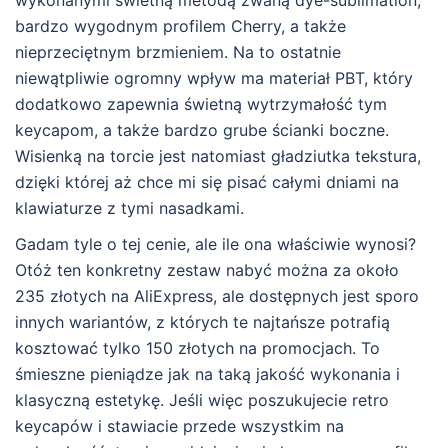
wykonanymi świetną metodą zwaną dye-sublimation,
bardzo wygodnym profilem Cherry, a także
nieprzeciętnym brzmieniem. Na to ostatnie
niewątpliwie ogromny wpływ ma materiał PBT, który
dodatkowo zapewnia świetną wytrzymałość tym
keycapom, a także bardzo grube ścianki boczne.
Wisienką na torcie jest natomiast gładziutka tekstura,
dzięki której aż chce mi się pisać całymi dniami na
klawiaturze z tymi nasadkami.
Gadam tyle o tej cenie, ale ile ona właściwie wynosi?
Otóż ten konkretny zestaw nabyć można za około
235 złotych na AliExpress, ale dostępnych jest sporo
innych wariantów, z których te najtańsze potrafią
kosztować tylko 150 złotych na promocjach. To
śmieszne pieniądze jak na taką jakość wykonania i
klasyczną estetykę. Jeśli więc poszukujecie retro
keycapów i stawiacie przede wszystkim na