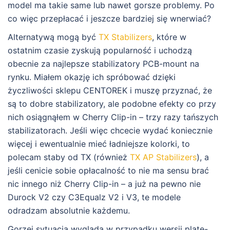
model ma takie same lub nawet gorsze problemy. Po
co więc przepłacać i jeszcze bardziej się wnerwiać?
Alternatywą mogą być
TX Stabilizers
, które w
ostatnim czasie zyskują popularność i uchodzą
obecnie za najlepsze stabilizatory PCB-mount na
rynku. Miałem okazję ich spróbować dzięki
życzliwości sklepu CENTOREK i muszę przyznać, że
są to dobre stabilizatory, ale podobne efekty co przy
nich osiągnąłem w Cherry Clip-in – trzy razy tańszych
stabilizatorach. Jeśli więc chcecie wydać koniecznie
więcej i ewentualnie mieć ładniejsze kolorki, to
polecam staby od TX (również
TX AP Stabilizers
), a
jeśli cenicie sobie opłacalność to nie ma sensu brać
nic innego niż Cherry Clip-in – a już na pewno nie
Durock V2 czy C3Equalz V2 i V3, te modele
odradzam absolutnie każdemu.
Gorzej sytuacja wygląda w przypadku wersji plate-