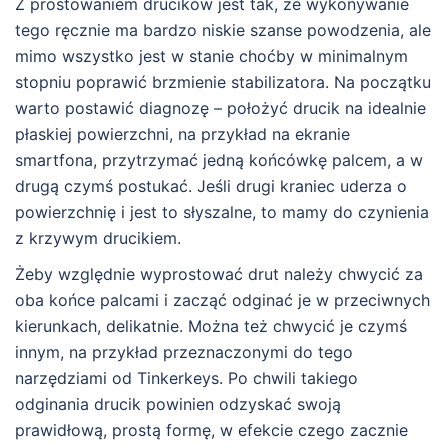
Z prostowaniem drucików jest tak, że wykonywanie
tego ręcznie ma bardzo niskie szanse powodzenia, ale
mimo wszystko jest w stanie choćby w minimalnym
stopniu poprawić brzmienie stabilizatora. Na początku
warto postawić diagnozę – położyć drucik na idealnie
płaskiej powierzchni, na przykład na ekranie
smartfona, przytrzymać jedną końcówkę palcem, a w
drugą czymś postukać. Jeśli drugi kraniec uderza o
powierzchnię i jest to słyszalne, to mamy do czynienia
z krzywym drucikiem.
Żeby względnie wyprostować drut należy chwycić za
oba końce palcami i zacząć odginać je w przeciwnych
kierunkach, delikatnie. Można też chwycić je czymś
innym, na przykład przeznaczonymi do tego
narzędziami od Tinkerkeys. Po chwili takiego
odginania drucik powinien odzyskać swoją
prawidłową, prostą formę, w efekcie czego zacznie