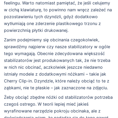
feelingu. Warto natomiast pamiętać, że jeśli celujemy
w cichą klawiaturę, to powinno nam wręcz zależeć na
pozostawieniu tych dzyndzli, gdyż dodatkowo
wytłumiają one zderzenie plastikowego trzonu z
powierzchnią płytki drukowanej.
Zanim podejmiemy się obcinania czegokolwiek,
sprawdźmy najpierw czy nasze stabilizatory w ogóle
tego wymagają. Obecnie zdecydowana większość
stabilizatorów jest produkowanych tak, że nie trzeba
w nich nic obcinać, aczkolwiek jeszcze niedawno
istniały modele z dodatkowymi nóżkami – takie jak
Cherry Clip-in. Dzyndzle, które należy obciąć to te z
ząbkami, nie te płaskie – jak zaznaczone na zdjęciu.
Żeby obciąć zbędne nóżki od stabilizatorów potrzeba
czegoś ostrego. W teorii lepiej mieć jakieś
wyrafinowane narzędzie pokroju obcinaka, ale z
doświadczenia wiem, że nadadzą się do tego nawet