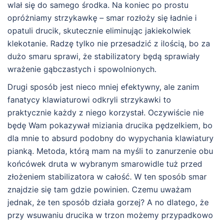
wlał się do samego środka. Na koniec po prostu
opróżniamy strzykawkę – smar rozłoży się ładnie i
opatuli drucik, skutecznie eliminując jakiekolwiek
klekotanie. Radzę tylko nie przesadzić z ilością, bo za
dużo smaru sprawi, że stabilizatory będą sprawiały
wrażenie gąbczastych i spowolnionych.
Drugi sposób jest nieco mniej efektywny, ale zanim
fanatycy klawiaturowi odkryli strzykawki to
praktycznie każdy z niego korzystał. Oczywiście nie
będę Wam pokazywał miziania drucika pędzelkiem, bo
dla mnie to absurd podobny do wypychania klawiatury
pianką. Metoda, którą mam na myśli to zanurzenie obu
końcówek druta w wybranym smarowidle tuż przed
złożeniem stabilizatora w całość. W ten sposób smar
znajdzie się tam gdzie powinien. Czemu uważam
jednak, że ten sposób działa gorzej? A no dlatego, że
przy wsuwaniu drucika w trzon możemy przypadkowo