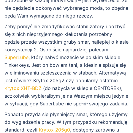
potrzebne w każdej modyfikacji – jeśli wybierzecie, że
nie będziecie dokonywać wybranego moda, to zbędne
będą Wam wymagane do niego rzeczy.
Żeby pomyślnie zmodyfikować stabilizatory i pozbyć
się z nich nieprzyjemnego klekotania potrzebny
będzie przede wszystkim gruby smar, najlepiej o klasie
konsystencji 2. Osobiście najbardziej polecam
SuperLube
, który nabyć możecie w polskim sklepie
Tinkerkeys. Jest on bowiem tani, a idealnie spisuje się
w eliminowaniu szeleszczenia w stabach. Alternatywą
jest również Krytox 205g2 czy popularny ostatnio
Krytox XHT-BDZ
(do nabycia w sklepie CENTOREK),
aczkolwiek wybierałbym je na Waszym miejscu jedynie
w sytuacji, gdy SuperLube nie spełnił swojego zadania.
Ponadto przyda się płynniejszy smar, którego użyjemy
do wygładzenia pracy. W tym przypadku rekomenduję
standard, czyli
Krytox 205g0
, dostępny zarówno u