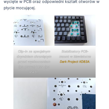
wycięte w PCB oraz odpowiedni kształt otworów w
płycie mocującej.
Clip-in ze specjalnym
Stabilizatory PCB-
dzyndzlem chroniącym
mount w klawiaturze
przed wyskoczeniem
Dark Project KD83A
.
(po prawo) i bez (po
lewo).