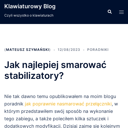
Przejdź
Klawiaturowy Blog
do
Wyszukiwa
Men
Czyli wszystko o klawiaturach
treści
prze
(
MATEUSZ SZYMAŃSKI
)
12/08/2023
PORADNIKI
Jak najlepiej smarować
stabilizatory?
Nie tak dawno temu opublikowałem na moim blogu
poradnik
jak poprawnie nasmarować przełączniki
, w
którym przedstawiłem swój sposób na wykonanie
tego zabiegu, a także poleciłem kilka sztuczek i
dodatkowych modyfikacji. Dzisiaj zajmę się kolejnym