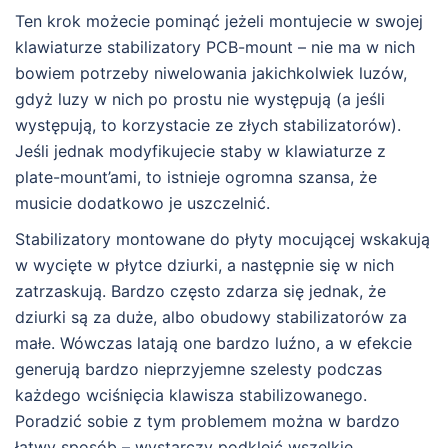
Ten krok możecie pominąć jeżeli montujecie w swojej
klawiaturze stabilizatory PCB-mount – nie ma w nich
bowiem potrzeby niwelowania jakichkolwiek luzów,
gdyż luzy w nich po prostu nie występują (a jeśli
występują, to korzystacie ze złych stabilizatorów).
Jeśli jednak modyfikujecie staby w klawiaturze z
plate-mount’ami, to istnieje ogromna szansa, że
musicie dodatkowo je uszczelnić.
Stabilizatory montowane do płyty mocującej wskakują
w wycięte w płytce dziurki, a następnie się w nich
zatrzaskują. Bardzo często zdarza się jednak, że
dziurki są za duże, albo obudowy stabilizatorów za
małe. Wówczas latają one bardzo luźno, a w efekcie
generują bardzo nieprzyjemne szelesty podczas
każdego wciśnięcia klawisza stabilizowanego.
Poradzić sobie z tym problemem można w bardzo
łatwy sposób – wystarczy podkleić wszelkie