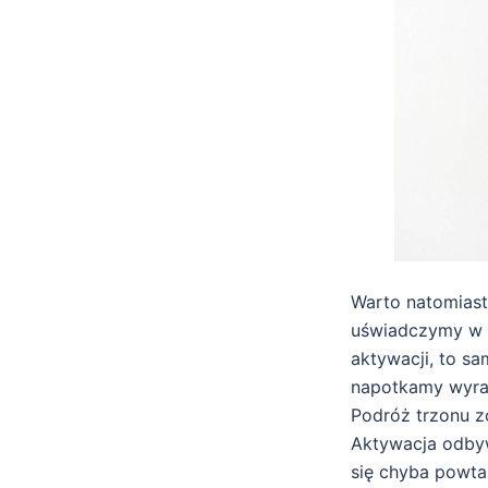
Warto natomiast
uświadczymy w n
aktywacji, to s
napotkamy wyraź
Podróż trzonu z
Aktywacja odbyw
się chyba powta