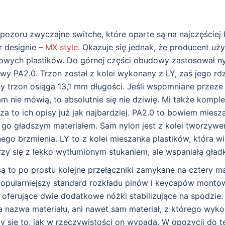
pozoru zwyczajne switche, które oparte są na najczęście
r designie –
MX style
. Okazuje się jednak, że producent uży
powych plastików. Do górnej części obudowy zastosował ny
y PA2.0. Trzon został z kolei wykonany z LY, zaś jego rd
ły trzon osiąga 13,1 mm długości. Jeśli wspomniane przez
m nie mówią, to absolutnie się nie dziwię. Mi także komple
 za to ich opisy już jak najbardziej. PA2.0 to bowiem mies
a go gładszym materiałem. Sam nylon jest z kolei tworzy
ego brzmienia. LY to z kolei mieszanka plastików, która w
zy się z lekko wytłumionym stukaniem, ale wspaniałą gład
 to po prostu kolejne przełączniki zamykane na cztery ma
popularniejszy standard rozkładu pinów i keycapów mont
e oferujące dwie dodatkowe nóżki stabilizujące na spodzi
a nazwa materiału, ani nawet sam materiał, z którego wyk
zy się to, jak w rzeczywistości on wypada. W opozycji do 