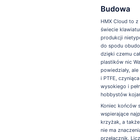
Budowa
HMX Cloud to z 
świecie klawiatu
produkcji niety
do spodu obudow
dzięki czemu ca
plastików nic Wa
powiedziały, ale
i PTFE, czyniąc
wysokiego i pełn
hobbystów kojar
Koniec końców są
wspierające naj
krzyżak, a takż
nie ma znaczeni
przełącznik. Lic