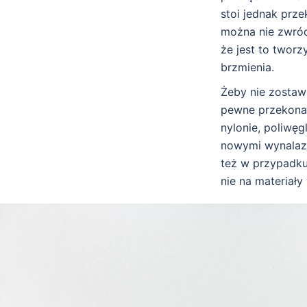
stoi jednak prze
można nie zwróc
że jest to twor
brzmienia.
Żeby nie zostawi
pewne przekonan
nylonie, poliwęg
nowymi wynalazk
też w przypadku
nie na materiały