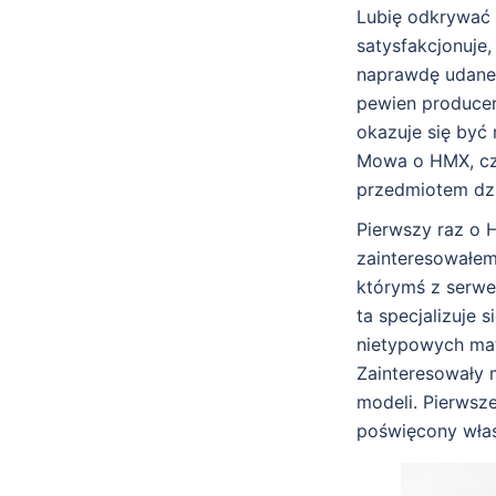
Lubię odkrywać 
satysfakcjonuje,
naprawdę udane 
pewien producen
okazuje się być
Mowa o HMX, czy
przedmiotem dzi
Pierwszy raz o 
zainteresowałem
którymś z serwe
ta specjalizuje 
nietypowych mat
Zainteresowały 
modeli. Pierwsz
poświęcony właś