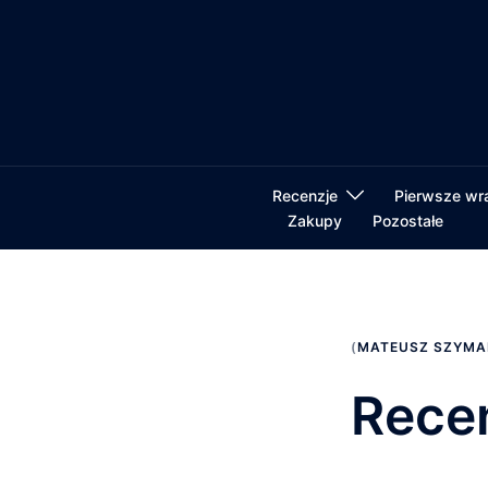
Przejdź
do
treści
Recenzje
Pierwsze wr
Zakupy
Pozostałe
(
MATEUSZ SZYMA
Rece