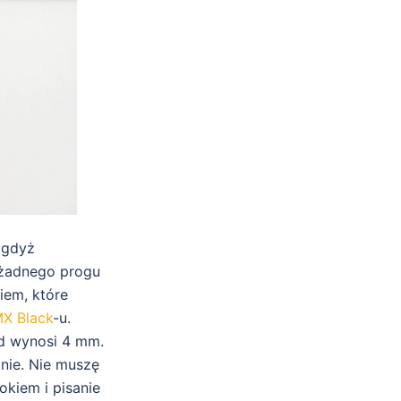
 gdyż
 żadnego progu
iem, które
MX Black
-u.
d wynosi 4 mm.
nie. Nie muszę
okiem i pisanie