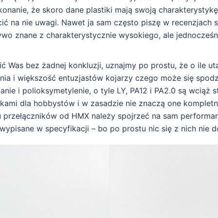
konanie, że skoro dane plastiki mają swoją charakterystykę,
ić na nie uwagi. Nawet ja sam często piszę w recenzjach 
zywo znane z charakterystycznie wysokiego, ale jednocześn
ć Was bez żadnej konkluzji, uznajmy po prostu, że o ile ut
ia i większość entuzjastów kojarzy czego może się spod
lanie i polioksymetylenie, o tyle LY, PA12 i PA2.0 są wciąż
ami dla hobbystów i w zasadzie nie znaczą one kompletni
 przełączników od HMX należy spojrzeć na sam performan
 wypisane w specyfikacji – bo po prostu nic się z nich nie 