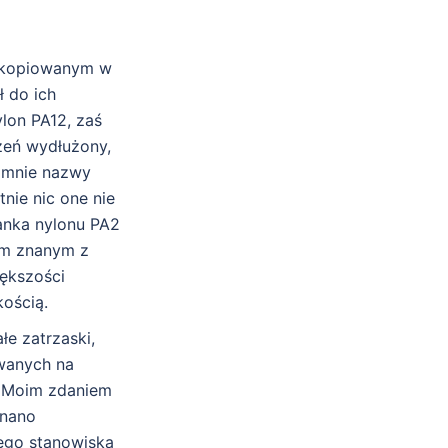
j kopiowanym w
ł do ich
lon PA12, zaś
zeń wydłużony,
e mnie nazwy
tnie nic one nie
zanka nylonu PA2
wem znanym z
iększości
kością.
łe zatrzaski,
owanych na
e. Moim zdaniem
onano
tego stanowiska