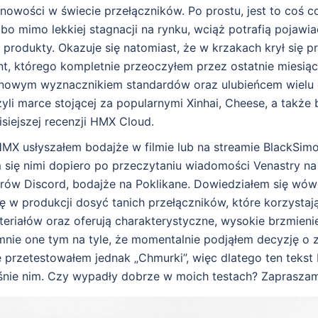
nowości w świecie przełączników. Po prostu, jest to coś c
 bo mimo lekkiej stagnacji na rynku, wciąż potrafią pojawia
produkty. Okazuje się natomiast, że w krzakach krył się 
t, którego kompletnie przeoczyłem przez ostatnie miesiąc
 nowym wyznacznikiem standardów oraz ulubieńcem wielu 
li marce stojącej za popularnymi Xinhai, Cheese, a także
siejszej recenzji HMX Cloud.
HMX usłyszałem bodajże w filmie lub na streamie BlackSimo
 się nimi dopiero po przeczytaniu wiadomości Venastry na
rów Discord, bodajże na Poklikane. Dowiedziałem się wów
się w produkcji dosyć tanich przełączników, które korzysta
eriałów oraz oferują charakterystyczne, wysokie brzmieni
mnie one tym na tyle, że momentalnie podjąłem decyzję o z
e przetestowałem jednak „Chmurki”, więc dlatego ten tekst
nie nim. Czy wypadły dobrze w moich testach? Zapraszam 