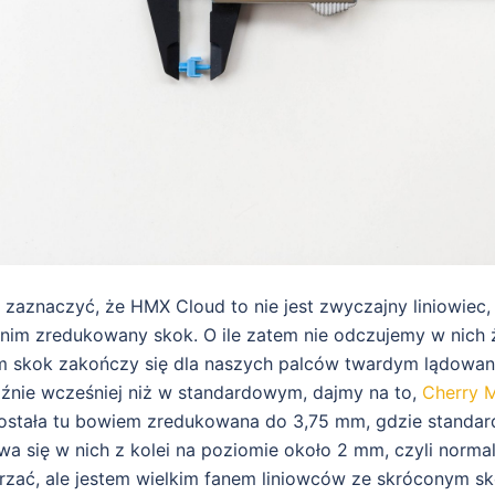
 zaznaczyć, że HMX Cloud to nie jest zwyczajny liniowiec,
im zredukowany skok. O ile zatem nie odczujemy w nich
am skok zakończy się dla naszych palców twardym lądowan
nie wcześniej niż w standardowym, dajmy na to,
Cherry 
ostała tu bowiem zredukowana do 3,75 mm, gdzie standar
a się w nich z kolei na poziomie około 2 mm, czyli normal
rzać, ale jestem wielkim fanem liniowców ze skróconym sk