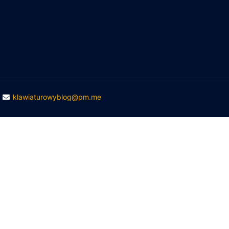
ukiwanie
klawiaturowyblog@pm.me