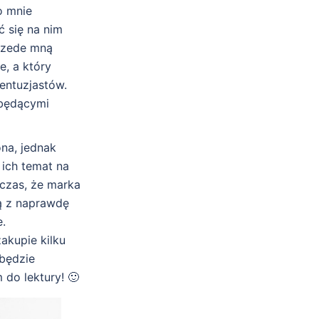
o mnie
ć się na nim
przede mną
e, a który
entuzjastów.
 będącymi
na, jednak
 ich temat na
czas, że marka
ją z naprawdę
e.
akupie kilku
 będzie
do lektury! 🙂