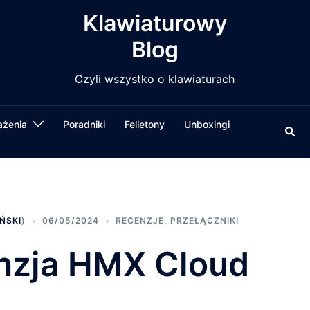
Klawiaturowy
Blog
Czyli wszystko o klawiaturach
ażenia
Poradniki
Felietony
Unboxingi
Wysz
ŃSKI
)
06/05/2024
RECENZJE
,
PRZEŁĄCZNIKI
nzja HMX Cloud