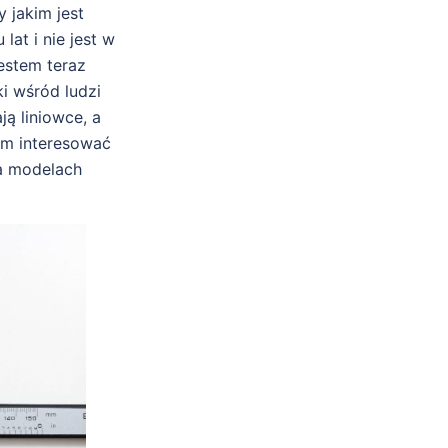
 jakim jest
lat i nie jest w
jestem teraz
ki wśród ludzi
ą liniowce, a
em interesować
a modelach