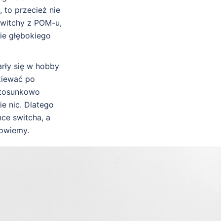
 to przecież nie
switchy z POM-u,
ie głębokiego
arły się w hobby
ziewać po
 stosunkowo
e nic. Dlatego
ce switcha, a
dowiemy.