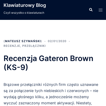
Przejdź
Klawiaturowy Blog
do
Wyszukiwa
Men
Czyli wszystko o klawiaturach
treści
prze
(
MATEUSZ SZYMAŃSKI
)
02/01/2020
RECENZJE
,
PRZEŁĄCZNIKI
Recenzja Gateron Brown
(KS-9)
Brązowe przełączniki różnych firm często uznawane
są za połączenie tych niebieskich i czerwonych – nie
wydają głośnego kliku, a jednocześnie możemy
wyczuć zaznaczony moment aktywacji. Niestety,