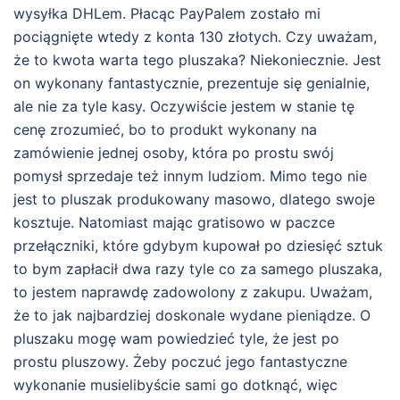
wysyłka DHLem. Płacąc PayPalem zostało mi
pociągnięte wtedy z konta 130 złotych. Czy uważam,
że to kwota warta tego pluszaka? Niekoniecznie. Jest
on wykonany fantastycznie, prezentuje się genialnie,
ale nie za tyle kasy. Oczywiście jestem w stanie tę
cenę zrozumieć, bo to produkt wykonany na
zamówienie jednej osoby, która po prostu swój
pomysł sprzedaje też innym ludziom. Mimo tego nie
jest to pluszak produkowany masowo, dlatego swoje
kosztuje. Natomiast mając gratisowo w paczce
przełączniki, które gdybym kupował po dziesięć sztuk
to bym zapłacił dwa razy tyle co za samego pluszaka,
to jestem naprawdę zadowolony z zakupu. Uważam,
że to jak najbardziej doskonale wydane pieniądze. O
pluszaku mogę wam powiedzieć tyle, że jest po
prostu pluszowy. Żeby poczuć jego fantastyczne
wykonanie musielibyście sami go dotknąć, więc