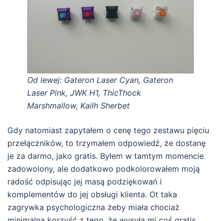
Od lewej: Gateron Laser Cyan, Gateron
Laser Pink, JWK H1, ThicThock
Marshmallow, Kailh Sherbet
Gdy natomiast zapytałem o cenę tego zestawu pięciu
przełączników, to trzymałem odpowiedź, że dostanę
je za darmo, jako gratis. Byłem w tamtym momencie
zadowolony, ale dodatkowo podkolorowałem moją
radość odpisując jej masą podziękowań i
komplementów do jej obsługi klienta. Ot taka
zagrywka psychologiczna żeby miała chociaż
minimalną korzyść z tego, że wysyła mi coś gratis.