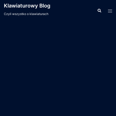
Przejdź
Klawiaturowy Blog
do
Wyszukiwa
Men
Czyli wszystko o klawiaturach
treści
prze