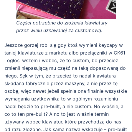
Części potrzebne do złożenia klawiatury
przez wielu uznawanej za customową.
Jeszcze gorzej robi się gdy ktoś wymieni keycapy w
taniej klawiaturze z marketu albo przełączniki w GK61
i ogłosi wszem i wobec, że to custom, bo przecież
zmienił niepasującą mu część na taką dopasowaną do
niego. Sęk w tym, że przecież to nadal klawiatura
składana fabrycznie przez maszyny, a nie przez tę
osobę, więc nawet jeżeli spełnia ona finalnie wszystkie
wymagania użytkownika to w ogólnym rozumieniu
nadal będzie to pre-built, a nie custom. No właśnie, a
co to ten pre-built? A no to jest właśnie termin
używany wobec klawiatur, które przychodzą do nas
od razu złożone. Jak sama nazwa wskazuje – pre-built