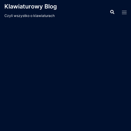
Przejdź
Klawiaturowy Blog
do
Wyszukiwa
Men
Czyli wszystko o klawiaturach
treści
prze