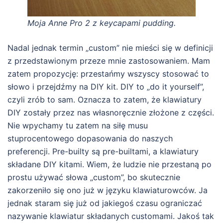
Moja Anne Pro 2 z keycapami pudding.
Nadal jednak termin „custom” nie mieści się w definicji
z przedstawionym przeze mnie zastosowaniem. Mam
zatem propozycję: przestańmy wszyscy stosować to
słowo i przejdźmy na DIY kit. DIY to „do it yourself”,
czyli zrób to sam. Oznacza to zatem, że klawiatury
DIY zostały przez nas własnoręcznie złożone z części.
Nie wpychamy tu zatem na siłę musu
stuprocentowego dopasowania do naszych
preferencji. Pre-builty są pre-builtami, a klawiatury
składane DIY kitami. Wiem, że ludzie nie przestaną po
prostu używać słowa „custom”, bo skutecznie
zakorzeniło się ono już w języku klawiaturowców. Ja
jednak staram się już od jakiegoś czasu ograniczać
nazywanie klawiatur składanych customami. Jakoś tak